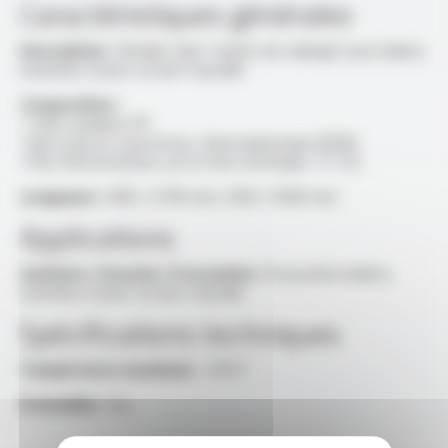
Caractéristiques générales
Description :
Flexible type “cannes de vidange” pour bidets,
machines à laver ou lave-vaisselle
Composition :
• Tube onduleux PP
• Raccords en caoutchouc thermoplastique EPDM
• Plus d'informations sur la fiche technique : FT 122
Longueurs :
800 / 2700 mm, 1200 / 4000 mm
Applications
Sanitaire / Douche / Evacuation :
Évacuation bidets,
machines à laver ou lave-vaisselle
Spécifications techniques
Température maximum :
+95°C
Extensible :
Oui