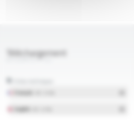
Téléchargement
W-FLEX® FE FT122
Fiches techniques
Français
- PDF - 0.17 Mo
English
- PDF - 0.17 Mo