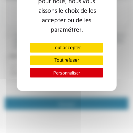
pour nous, nous vous
laissons le choix de les
accepter ou de les
paramétrer.
J’accepte que les informations saisies soient exploitées dans le
cadre de ma demande d’informations. Pour plus d’informations,
consultez la
politique de confidentialité.
Tout accepter
CAPTCHA
Tout refuser
Personnaliser
Envoyer