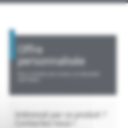
Offre
personnalisée
Nous consulter pour toutes vos demandes
spécifiques
Intéressé par ce produit ?
Contactez nous !