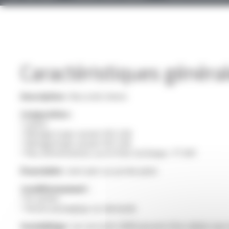
Caractéristiques généra
Description :
Raccords Unions
Composition :
• Laiton
• Filetage A gaz suivant ISO 228
• Filetage B gaz suivant ISO 228
• Plus d'informations sur la fiche technique : FT 841
Étanchéité :
Joint plat sur portée plate
Conditionnement :
• En sachet
• Autres packagings sur demande
Assemblage :
Les raccords UMM peuvent être utilisés avec l