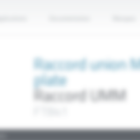
Applique
plications
Documentation
Marques
Raccord union M
plate
Raccord UMM
FT841
TS