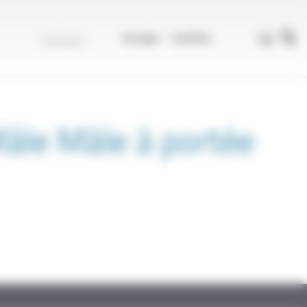
r
FR
Contact
Groupe
Carrière
âle Mâle à portée