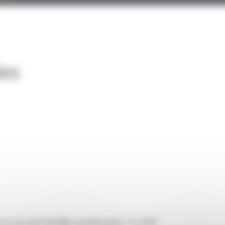
les
es raccords femelles à portée plate : P et RCP