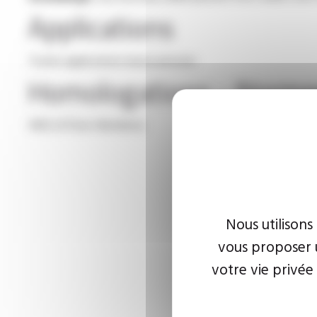
Applications
Toutes applications basse pression
Homologations - Norm
4MS (4 États Membres)
Nous utilisons
vous proposer u
votre vie privée