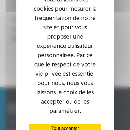
cookies pour mesurer la
fréquentation de notre
Flexible polyamide spécial
site et pour vous
Reference
CLIMFLEX® PZT
proposer une
FT304
expérience utilisateur
personnalisée. Par ce
que le respect de votre
vie privée est essentiel
pour nous, nous vous
laissons le choix de les
accepter ou de les
paramétrer.
UNE QUESTION, UN RENSEIGNEMENT ?
Tout accepter