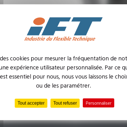
Composition :
 des cookies pour mesurer la fréquentation de not
• Tube EPDM selon EN 681-1 type W
ne expérience utilisateur personnalisée. Par ce q
• Tresse inox AISI 304
• Raccords en laiton
 est essentiel pour nous, nous vous laissons le choi
• Douilles de sertissage inox
• Plus d'informations sur la fic
ou de les paramétrer.
technique : FT 303
Homologations :
ACS, CSTB, 4MS
Personnaliser
Tout accepter
Tout refuser