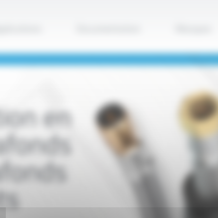
Applique
plications
Documentation
Marques
ion en
afonds
lafonds
ts