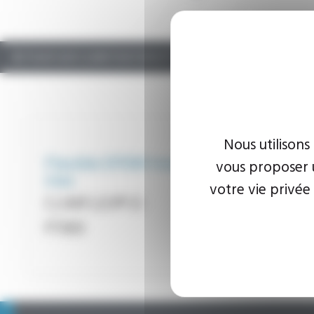
RETOUR SUR CLIMATISATION ET PLAFOND FROID
Nous utilisons
Flexible EPDM tresse
vous proposer u
inox
votre vie privée
Reference
CLIMFLEX® EI
FT303